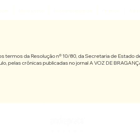
obre
Meus Livros
Reconhecimentos
Prêmios
A As
os termos da Resolução nº 10/80, da Secretaria de Estado d
lo, pelas crônicas publicadas no jornal A VOZ DE BRAGANÇA