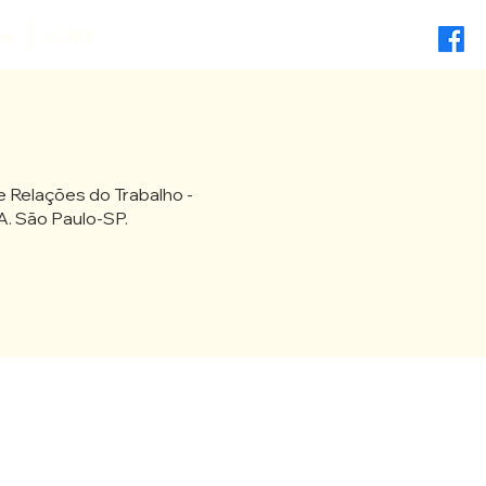
es
A UBT
e Relações do Trabalho -
. São Paulo-SP.