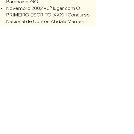
Paranaíba-GO.
Novembro 2002 – 3º lugar com O
PRIMEIRO ESCRITO. XXXIII Concurso
Nacional de Contos Abdala Mameri.
Araguari-MG.
Novembro 2002 – Menção Honrosa
com A RUA DA POESIA. XXXIII
Concurso Nacional de Poesia Abdala
Mameri. Araguari-MG.
Novembro 2002 – UBT -Trova tema:
TERRA – VI JOGOS FLORAIS DE
CRUZ ALTA-RS.
Nesta terra de palmeiras
onde cantam sabiás,
vivo as graças brasileiras
no brilho branco da paz!
Dezembro 2002 - Classificada para