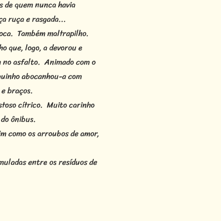
es de quem nunca havia
a ruça e rasgada...
a boca. Também maltrapilho.
o que, logo, a devorou e
m no asfalto. Animado com o
lequinho abocanhou-a com
 e braços.
ostoso cítrico. Muito carinho
 do ônibus.
im como os arroubos de amor,
muladas entre os resíduos de