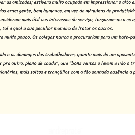
ar as amizades; estivera muito ocupado em impressionar o alto e
dos eram gente, bem humanos, em vez de máquinas de produtivid
nsideram mais útil aos interesses do serviço, forçaram-no a se 
l, tal e qual a sua peculiar maneira de tratar os outros.
era muito pouco. Os colegas nunca o procurariam para um bate-p
vida e os domingos dos trabalhadores, quanto mais de um aposen
gar pra outro, piano de cauda", que "bons ventos o levem e não o 
onários, mais soltos e tranqüilos com a tão sonhada ausência a p