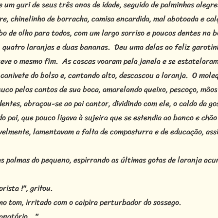
e um guri de seus três anos de idade, seguido de palminhas alegr
e, chinelinho de borracha, camisa encardida, mal abotoada e calç
rabo de olho para todos, com um largo sorriso e poucos dentes n
 quatro laranjas e duas bananas. Deu uma delas ao feliz garotinh
 teve o mesmo fim. As cascas voaram pela janela e se estatelara
u o canivete do bolso e, cantando alto, descascou a laranja. O mo
uco pelos cantos de sua boca, amarelando queixo, pescoço, mãos
dentes, abraçou-se ao pai cantor, dividindo com ele, o caldo da g
o pai, que pouco ligava à sujeira que se estendia ao banco e chão
avelmente, lamentavam a falta de composturra e de educação, ass
s palmas do pequeno, espirrando as últimas gotas de laranja acu
rista !", gritou.
mo tom, irritado com o caipira perturbador do sossego.
anatório..."