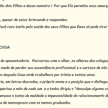
pediu dois filhos e dessa maneira ! Por que Ele permitiu essa ama
, apesar de estar brincando e respondeu:
ocê reza tanto pela saúde dos seus filhos que Deus só pode tirar d
OISA
io da aposentadoria. Percorreu com o olhar, os olhares dos colega
 medo de perder sua ascendência profissional e a certeza de não
tes daquela Casa onde trabalhara por trinta e tantos anos.
a, em letras douradas, o próprio nome e a posição que o distingui
apertou a mão de cada um e a todos dirigiu o "desculpe alguma co
ensava o tanto de maldade e impessoalidade do relacionamento de
o e de menosprezo com os menos graduados.