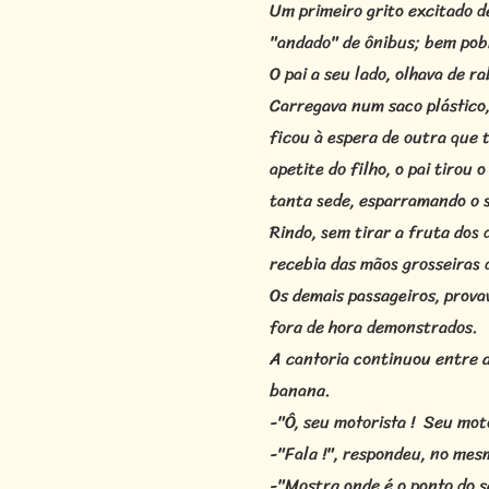
Um primeiro grito excitado d
"andado" de ônibus; bem pobr
O pai a seu lado, olhava de 
Carregava num saco plástico,
ficou à espera de outra que
apetite do filho, o pai tiro
tanta sede, esparramando o s
Rindo, sem tirar a fruta dos 
recebia das mãos grosseiras d
Os demais passageiros, prov
fora de hora demonstrados.
A cantoria continuou entre a
banana.
-"Ô, seu motorista ! Seu moto
-"Fala !", respondeu, no mes
-"Mostra onde é o ponto do s