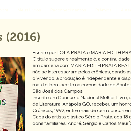
obre
Meus Livros
Reconhecimentos
Prêmios
A As
s (2016)
Escrito por LÓLA PRATA e MARIA EDITH PR
O título sugere e realmente é, a continuida
em parceria com MARIA EDITH PRATA REAL . 
não se interessaram pelas crônicas, dando a
o Vivendo, a produção é independente e disp
mas foi bem aceito na comunidade de Santo
São José dos Campos.
Inscrito em Concurso Nacional Melhor Livro, 
de Literatura, Anápolis GO, recebeu um honro
Crônicas, 1992, entre mais de cem concorren
Capa do artista plástico Sérgio Prata, aos 18 
dons familiares: André, Sérgio e Carlos Mauríc