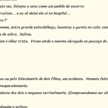
ta vez, falseou e soou como um pedido de socorro:
uloso... e eu vô deixá ele aí no hospital...
ra !"
omem, entre grande estardalhaço, levantou o garoto no colo; co
as de sobra. Saltou.
 o olhar triste. Viram ainda o menino abraçado ao pescoço do p
va-se pelo falecimento de dois filhos, em acidente. Homens feito
 inesperadamente.
usência dos dois a magoava terrivelmente. (Compreendemos ser al
 alguém o sufoco: