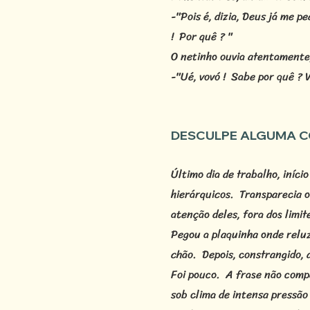
-"Pois é, dizia, Deus já me 
! Por quê ? "
O netinho ouvia atentamente
-"Ué, vovó ! Sabe por quê ? V
DESCULPE ALGUMA C
Último dia de trabalho, iníc
hierárquicos. Transparecia o
atenção deles, fora dos limi
Pegou a plaquinha onde reluzi
chão. Depois, constrangido, 
Foi pouco. A frase não comp
sob clima de intensa pressã