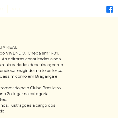
es
A UBT
ATA REAL
de do VIVENDO. Chega em 1981,
As editoras consultadas ainda
s mais variadas desculpas; como
endiosa, exigindo muito esforço,
s, assim como em Bragança e
promovido pelo Clube Brasileiro
so 2o. lugar na categoria
tes.
anos. Ilustrações a cargo dos
io.